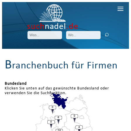
such
nadel
.de
B
ranchenbuch für Firmen
Bundesland
Klicken Sie unten auf das gewünschte Bundesland oder
verwenden Sie die Suchfunktion.
0
0
6
0
4
20