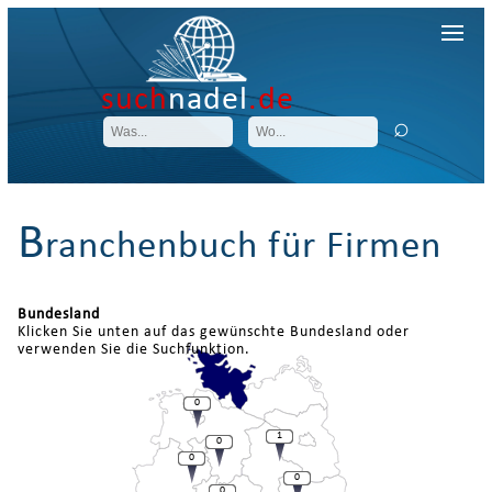
such
nadel
.de
B
ranchenbuch für Firmen
Bundesland
Klicken Sie unten auf das gewünschte Bundesland oder
verwenden Sie die Suchfunktion.
0
1
0
0
0
0