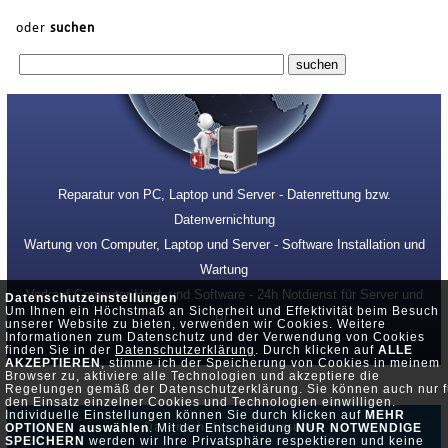
oder
suchen
Reparatur von PC, Laptop und Server - Datenrettung bzw.
Datenvernichtung
Wartung von Computer, Laptop und Server - Software Installation und
Wartung
Verkauf Computer Hard- und Software - 24h Notdienst für Server und
Datenschutzeinstellungen
Um Ihnen ein Höchstmaß an Sicherheit und Effektivität beim Besuch
PC
unserer Website zu bieten, verwenden wir Cookies. Weitere
Informationen zum Datenschutz und der Verwendung von Cookies
finden Sie in der
Datenschutzerklärung
. Durch klicken auf
ALLE
AKZEPTIEREN
, stimme ich der Speicherung von Cookies in meinem
Browser zu, aktiviere alle Technologien und akzeptiere die
Regelungen gemäß der Datenschutzerklärung. Sie können auch nur f
den Einsatz einzelner Cookies und Technologien einwilligen.
Individuelle Einstellungen können Sie durch klicken auf
MEHR
Datenschutz •
Impressum
OPTIONEN auswählen
. Mit der Entscheidung
NUR NOTWENDIGE
SPEICHERN
werden wir Ihre Privatsphäre respektieren und keine