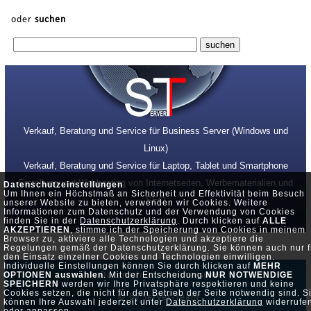
oder
suchen
Verkauf, Beratung und Service für Business Server (Windows und
Linux)
Verkauf, Beratung und Service für Laptop, Tablet und Smartphone
Erstellung und Webhosting von Internetseiten, Werbematerialien und
Datenschutzeinstellungen
Um Ihnen ein Höchstmaß an Sicherheit und Effektivität beim Besuch
SEO
unserer Website zu bieten, verwenden wir Cookies. Weitere
Informationen zum Datenschutz und der Verwendung von Cookies
finden Sie in der
Datenschutzerklärung
. Durch klicken auf
ALLE
AKZEPTIEREN
, stimme ich der Speicherung von Cookies in meinem
Browser zu, aktiviere alle Technologien und akzeptiere die
Regelungen gemäß der Datenschutzerklärung. Sie können auch nur f
den Einsatz einzelner Cookies und Technologien einwilligen.
Individuelle Einstellungen können Sie durch klicken auf
MEHR
Datenschutz •
Impressum
OPTIONEN auswählen
. Mit der Entscheidung
NUR NOTWENDIGE
SPEICHERN
werden wir Ihre Privatsphäre respektieren und keine
Cookies setzen, die nicht für den Betrieb der Seite notwendig sind. S
© by Server-Team
können Ihre Auswahl jederzeit unter
Datenschutzerklärung
widerrufe