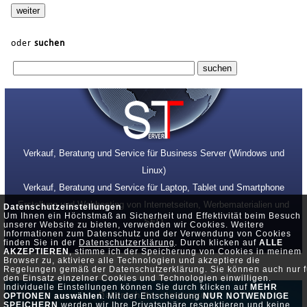
oder
suchen
Verkauf, Beratung und Service für Business Server (Windows und
Linux)
Verkauf, Beratung und Service für Laptop, Tablet und Smartphone
Erstellung und Webhosting von Internetseiten, Werbematerialien und
Datenschutzeinstellungen
Um Ihnen ein Höchstmaß an Sicherheit und Effektivität beim Besuch
SEO
unserer Website zu bieten, verwenden wir Cookies. Weitere
Informationen zum Datenschutz und der Verwendung von Cookies
finden Sie in der
Datenschutzerklärung
. Durch klicken auf
ALLE
AKZEPTIEREN
, stimme ich der Speicherung von Cookies in meinem
Browser zu, aktiviere alle Technologien und akzeptiere die
Regelungen gemäß der Datenschutzerklärung. Sie können auch nur f
den Einsatz einzelner Cookies und Technologien einwilligen.
Individuelle Einstellungen können Sie durch klicken auf
MEHR
Datenschutz •
Impressum
OPTIONEN auswählen
. Mit der Entscheidung
NUR NOTWENDIGE
SPEICHERN
werden wir Ihre Privatsphäre respektieren und keine