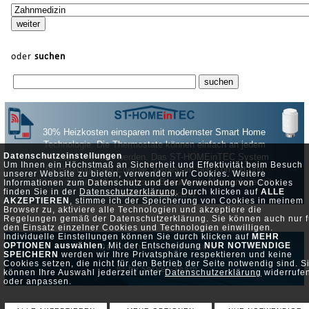
oder
suchen
30% Heizkosten einsparen mit modernster Smart Home
Technologie. Die Thermostate können einfach an jedem
Datenschutzeinstellungen
Heizköper montiert werden. Das ST-HOMEinTEC System
Um Ihnen ein Höchstmaß an Sicherheit und Effektivität beim Besuch
für Heizung spart Energie, verbessert den Komfort und
unserer Website zu bieten, verwenden wir Cookies. Weitere
erhöht die Sicherheit, da es z. B. auch als Alarmanlage mit
Informationen zum Datenschutz und der Verwendung von Cookies
finden Sie in der
Datenschutzerklärung
. Durch klicken auf
ALLE
genutzt werden kann.
AKZEPTIEREN
, stimme ich der Speicherung von Cookies in meinem
Browser zu, aktiviere alle Technologien und akzeptiere die
Regelungen gemäß der Datenschutzerklärung. Sie können auch nur f
den Einsatz einzelner Cookies und Technologien einwilligen.
Individuelle Einstellungen können Sie durch klicken auf
MEHR
OPTIONEN auswählen
. Mit der Entscheidung
NUR NOTWENDIGE
Datenschutz •
Impressum
SPEICHERN
werden wir Ihre Privatsphäre respektieren und keine
Cookies setzen, die nicht für den Betrieb der Seite notwendig sind. S
© by Server-Team
können Ihre Auswahl jederzeit unter
Datenschutzerklärung
widerrufe
oder anpassen.