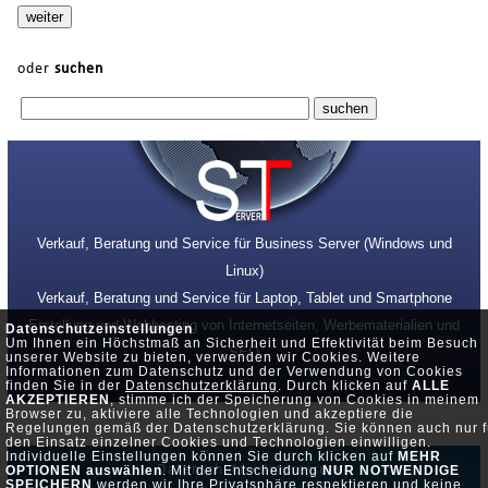
oder
suchen
Verkauf, Beratung und Service für Business Server (Windows und
Linux)
Verkauf, Beratung und Service für Laptop, Tablet und Smartphone
Erstellung und Webhosting von Internetseiten, Werbematerialien und
Datenschutzeinstellungen
Um Ihnen ein Höchstmaß an Sicherheit und Effektivität beim Besuch
SEO
unserer Website zu bieten, verwenden wir Cookies. Weitere
Informationen zum Datenschutz und der Verwendung von Cookies
finden Sie in der
Datenschutzerklärung
. Durch klicken auf
ALLE
AKZEPTIEREN
, stimme ich der Speicherung von Cookies in meinem
Browser zu, aktiviere alle Technologien und akzeptiere die
Regelungen gemäß der Datenschutzerklärung. Sie können auch nur f
den Einsatz einzelner Cookies und Technologien einwilligen.
Individuelle Einstellungen können Sie durch klicken auf
MEHR
Datenschutz •
Impressum
OPTIONEN auswählen
. Mit der Entscheidung
NUR NOTWENDIGE
SPEICHERN
werden wir Ihre Privatsphäre respektieren und keine