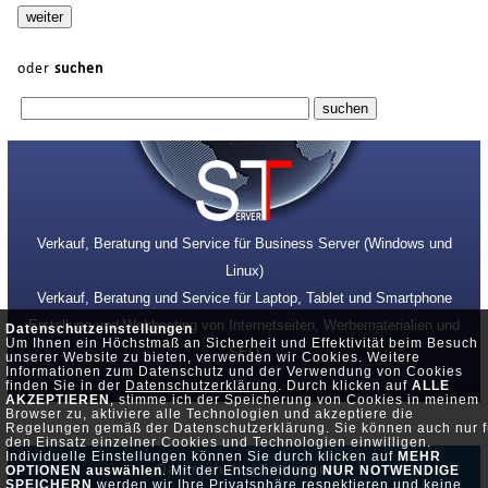
oder
suchen
Verkauf, Beratung und Service für Business Server (Windows und
Linux)
Verkauf, Beratung und Service für Laptop, Tablet und Smartphone
Erstellung und Webhosting von Internetseiten, Werbematerialien und
Datenschutzeinstellungen
Um Ihnen ein Höchstmaß an Sicherheit und Effektivität beim Besuch
SEO
unserer Website zu bieten, verwenden wir Cookies. Weitere
Informationen zum Datenschutz und der Verwendung von Cookies
finden Sie in der
Datenschutzerklärung
. Durch klicken auf
ALLE
AKZEPTIEREN
, stimme ich der Speicherung von Cookies in meinem
Browser zu, aktiviere alle Technologien und akzeptiere die
Regelungen gemäß der Datenschutzerklärung. Sie können auch nur f
den Einsatz einzelner Cookies und Technologien einwilligen.
Individuelle Einstellungen können Sie durch klicken auf
MEHR
Datenschutz •
Impressum
OPTIONEN auswählen
. Mit der Entscheidung
NUR NOTWENDIGE
SPEICHERN
werden wir Ihre Privatsphäre respektieren und keine