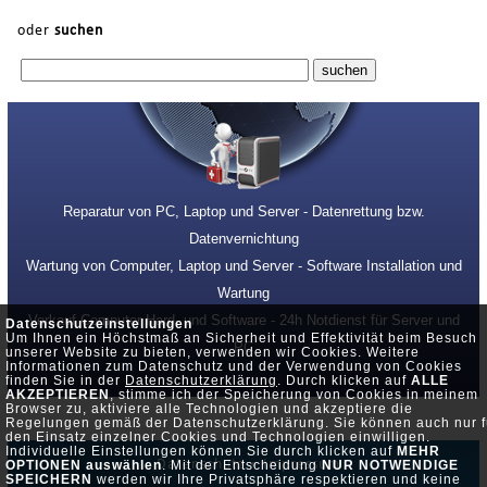
oder
suchen
Reparatur von PC, Laptop und Server - Datenrettung bzw.
Datenvernichtung
Wartung von Computer, Laptop und Server - Software Installation und
Wartung
Verkauf Computer Hard- und Software - 24h Notdienst für Server und
Datenschutzeinstellungen
Um Ihnen ein Höchstmaß an Sicherheit und Effektivität beim Besuch
PC
unserer Website zu bieten, verwenden wir Cookies. Weitere
Informationen zum Datenschutz und der Verwendung von Cookies
finden Sie in der
Datenschutzerklärung
. Durch klicken auf
ALLE
AKZEPTIEREN
, stimme ich der Speicherung von Cookies in meinem
Browser zu, aktiviere alle Technologien und akzeptiere die
Regelungen gemäß der Datenschutzerklärung. Sie können auch nur f
den Einsatz einzelner Cookies und Technologien einwilligen.
Individuelle Einstellungen können Sie durch klicken auf
MEHR
Datenschutz •
Impressum
OPTIONEN auswählen
. Mit der Entscheidung
NUR NOTWENDIGE
SPEICHERN
werden wir Ihre Privatsphäre respektieren und keine