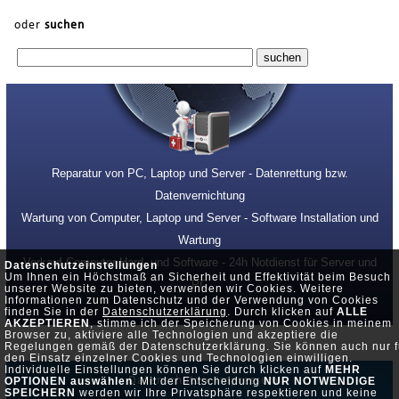
oder
suchen
Reparatur von PC, Laptop und Server - Datenrettung bzw.
Datenvernichtung
Wartung von Computer, Laptop und Server - Software Installation und
Wartung
Verkauf Computer Hard- und Software - 24h Notdienst für Server und
Datenschutzeinstellungen
Um Ihnen ein Höchstmaß an Sicherheit und Effektivität beim Besuch
PC
unserer Website zu bieten, verwenden wir Cookies. Weitere
Informationen zum Datenschutz und der Verwendung von Cookies
finden Sie in der
Datenschutzerklärung
. Durch klicken auf
ALLE
AKZEPTIEREN
, stimme ich der Speicherung von Cookies in meinem
Browser zu, aktiviere alle Technologien und akzeptiere die
Regelungen gemäß der Datenschutzerklärung. Sie können auch nur f
den Einsatz einzelner Cookies und Technologien einwilligen.
Individuelle Einstellungen können Sie durch klicken auf
MEHR
Datenschutz •
Impressum
OPTIONEN auswählen
. Mit der Entscheidung
NUR NOTWENDIGE
SPEICHERN
werden wir Ihre Privatsphäre respektieren und keine