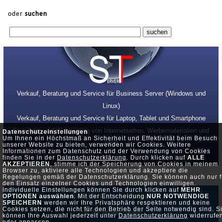
oder
suchen
Verkauf, Beratung und Service für Business Server (Windows und
Linux)
Verkauf, Beratung und Service für Laptop, Tablet und Smartphone
Erstellung und Webhosting von Internetseiten, Werbematerialien und
Datenschutzeinstellungen
Um Ihnen ein Höchstmaß an Sicherheit und Effektivität beim Besuch
SEO
unserer Website zu bieten, verwenden wir Cookies. Weitere
Informationen zum Datenschutz und der Verwendung von Cookies
finden Sie in der
Datenschutzerklärung
. Durch klicken auf
ALLE
AKZEPTIEREN
, stimme ich der Speicherung von Cookies in meinem
Browser zu, aktiviere alle Technologien und akzeptiere die
Regelungen gemäß der Datenschutzerklärung. Sie können auch nur f
den Einsatz einzelner Cookies und Technologien einwilligen.
Individuelle Einstellungen können Sie durch klicken auf
MEHR
Datenschutz •
Impressum
OPTIONEN auswählen
. Mit der Entscheidung
NUR NOTWENDIGE
SPEICHERN
werden wir Ihre Privatsphäre respektieren und keine
Cookies setzen, die nicht für den Betrieb der Seite notwendig sind. S
© by Server-Team
können Ihre Auswahl jederzeit unter
Datenschutzerklärung
widerrufe