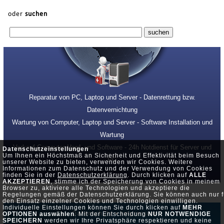
oder
suchen
Reparatur von PC, Laptop und Server - Datenrettung bzw.
Datenvernichtung
Wartung von Computer, Laptop und Server - Software Installation und
Wartung
Verkauf Computer Hard- und Software - 24h Notdienst für Server und
Datenschutzeinstellungen
Um Ihnen ein Höchstmaß an Sicherheit und Effektivität beim Besuch
PC
unserer Website zu bieten, verwenden wir Cookies. Weitere
Informationen zum Datenschutz und der Verwendung von Cookies
finden Sie in der
Datenschutzerklärung
. Durch klicken auf
ALLE
AKZEPTIEREN
, stimme ich der Speicherung von Cookies in meinem
Browser zu, aktiviere alle Technologien und akzeptiere die
Regelungen gemäß der Datenschutzerklärung. Sie können auch nur f
den Einsatz einzelner Cookies und Technologien einwilligen.
Individuelle Einstellungen können Sie durch klicken auf
MEHR
Datenschutz •
Impressum
OPTIONEN auswählen
. Mit der Entscheidung
NUR NOTWENDIGE
SPEICHERN
werden wir Ihre Privatsphäre respektieren und keine