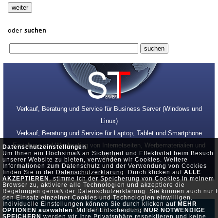
oder
suchen
Verkauf, Beratung und Service für Business Server (Windows und
Linux)
Verkauf, Beratung und Service für Laptop, Tablet und Smartphone
Erstellung und Webhosting von Internetseiten, Werbematerialien und
Datenschutzeinstellungen
Um Ihnen ein Höchstmaß an Sicherheit und Effektivität beim Besuch
SEO
unserer Website zu bieten, verwenden wir Cookies. Weitere
Informationen zum Datenschutz und der Verwendung von Cookies
finden Sie in der
Datenschutzerklärung
. Durch klicken auf
ALLE
AKZEPTIEREN
, stimme ich der Speicherung von Cookies in meinem
Browser zu, aktiviere alle Technologien und akzeptiere die
Regelungen gemäß der Datenschutzerklärung. Sie können auch nur f
den Einsatz einzelner Cookies und Technologien einwilligen.
Individuelle Einstellungen können Sie durch klicken auf
MEHR
Datenschutz •
Impressum
OPTIONEN auswählen
. Mit der Entscheidung
NUR NOTWENDIGE
SPEICHERN
werden wir Ihre Privatsphäre respektieren und keine