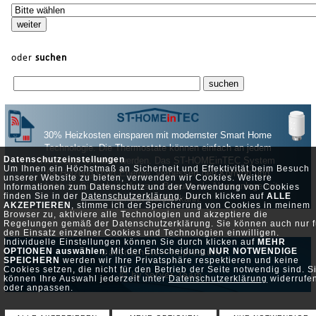
oder
suchen
30% Heizkosten einsparen mit modernster Smart Home
Technologie. Die Thermostate können einfach an jedem
Datenschutzeinstellungen
Heizköper montiert werden. Das ST-HOMEinTEC System
Um Ihnen ein Höchstmaß an Sicherheit und Effektivität beim Besuch
für Heizung spart Energie, verbessert den Komfort und
unserer Website zu bieten, verwenden wir Cookies. Weitere
erhöht die Sicherheit, da es z. B. auch als Alarmanlage mit
Informationen zum Datenschutz und der Verwendung von Cookies
finden Sie in der
Datenschutzerklärung
. Durch klicken auf
ALLE
genutzt werden kann.
AKZEPTIEREN
, stimme ich der Speicherung von Cookies in meinem
Browser zu, aktiviere alle Technologien und akzeptiere die
Regelungen gemäß der Datenschutzerklärung. Sie können auch nur f
den Einsatz einzelner Cookies und Technologien einwilligen.
Individuelle Einstellungen können Sie durch klicken auf
MEHR
OPTIONEN auswählen
. Mit der Entscheidung
NUR NOTWENDIGE
Datenschutz •
Impressum
SPEICHERN
werden wir Ihre Privatsphäre respektieren und keine
Cookies setzen, die nicht für den Betrieb der Seite notwendig sind. S
© by Server-Team
können Ihre Auswahl jederzeit unter
Datenschutzerklärung
widerrufe
oder anpassen.