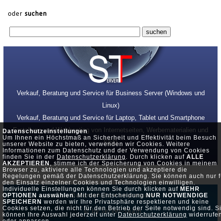
oder
suchen
Verkauf, Beratung und Service für Business Server (Windows und
Linux)
Verkauf, Beratung und Service für Laptop, Tablet und Smartphone
Erstellung und Webhosting von Internetseiten, Werbematerialien und
Datenschutzeinstellungen
Um Ihnen ein Höchstmaß an Sicherheit und Effektivität beim Besuch
SEO
unserer Website zu bieten, verwenden wir Cookies. Weitere
Informationen zum Datenschutz und der Verwendung von Cookies
finden Sie in der
Datenschutzerklärung
. Durch klicken auf
ALLE
AKZEPTIEREN
, stimme ich der Speicherung von Cookies in meinem
Browser zu, aktiviere alle Technologien und akzeptiere die
Regelungen gemäß der Datenschutzerklärung. Sie können auch nur f
den Einsatz einzelner Cookies und Technologien einwilligen.
Individuelle Einstellungen können Sie durch klicken auf
MEHR
Datenschutz •
Impressum
OPTIONEN auswählen
. Mit der Entscheidung
NUR NOTWENDIGE
SPEICHERN
werden wir Ihre Privatsphäre respektieren und keine
Cookies setzen, die nicht für den Betrieb der Seite notwendig sind. S
© by Server-Team
können Ihre Auswahl jederzeit unter
Datenschutzerklärung
widerrufe