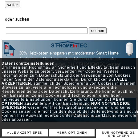
oder
suchen
30% Heizkosten einsparen mit modernster Smart Home
Technologie. Die Thermostate können einfach an jedem
Datenschutzeinstellungen
Heizköper montiert werden. Das ST-HOMEinTEC System
Um Ihnen ein Höchstmaß an Sicherheit und Effektivität beim Besuch
für Heizung spart Energie, verbessert den Komfort und
unserer Website zu bieten, verwenden wir Cookies. Weitere
erhöht die Sicherheit, da es z. B. auch als Alarmanlage mit
Informationen zum Datenschutz und der Verwendung von Cookies
finden Sie in der
Datenschutzerklärung
. Durch klicken auf
ALLE
genutzt werden kann.
AKZEPTIEREN
, stimme ich der Speicherung von Cookies in meinem
Browser zu, aktiviere alle Technologien und akzeptiere die
Regelungen gemäß der Datenschutzerklärung. Sie können auch nur f
den Einsatz einzelner Cookies und Technologien einwilligen.
Individuelle Einstellungen können Sie durch klicken auf
MEHR
OPTIONEN auswählen
. Mit der Entscheidung
NUR NOTWENDIGE
Datenschutz •
Impressum
SPEICHERN
werden wir Ihre Privatsphäre respektieren und keine
Cookies setzen, die nicht für den Betrieb der Seite notwendig sind. S
© by Server-Team
können Ihre Auswahl jederzeit unter
Datenschutzerklärung
widerrufe
oder anpassen.
ALLE AKZEPTIEREN
MEHR OPTIONEN
NUR NOTWENDIGE
SPEICHERN