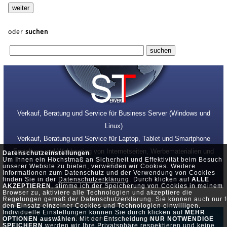
oder
suchen
Verkauf, Beratung und Service für Business Server (Windows und
Linux)
Verkauf, Beratung und Service für Laptop, Tablet und Smartphone
Erstellung und Webhosting von Internetseiten, Werbematerialien und
Datenschutzeinstellungen
Um Ihnen ein Höchstmaß an Sicherheit und Effektivität beim Besuch
SEO
unserer Website zu bieten, verwenden wir Cookies. Weitere
Informationen zum Datenschutz und der Verwendung von Cookies
finden Sie in der
Datenschutzerklärung
. Durch klicken auf
ALLE
AKZEPTIEREN
, stimme ich der Speicherung von Cookies in meinem
Browser zu, aktiviere alle Technologien und akzeptiere die
Regelungen gemäß der Datenschutzerklärung. Sie können auch nur f
den Einsatz einzelner Cookies und Technologien einwilligen.
Individuelle Einstellungen können Sie durch klicken auf
MEHR
Datenschutz •
Impressum
OPTIONEN auswählen
. Mit der Entscheidung
NUR NOTWENDIGE
SPEICHERN
werden wir Ihre Privatsphäre respektieren und keine