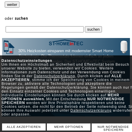
oder
suchen
30% Heizkosten einsparen mit modernster Smart Home
Technologie. Die Thermostate können einfach an jedem
Datenschutzeinstellungen
Heizköper montiert werden. Das ST-HOMEinTEC System
Um Ihnen ein Höchstmaß an Sicherheit und Effektivität beim Besuch
für Heizung spart Energie, verbessert den Komfort und
unserer Website zu bieten, verwenden wir Cookies. Weitere
erhöht die Sicherheit, da es z. B. auch als Alarmanlage mit
Informationen zum Datenschutz und der Verwendung von Cookies
finden Sie in der
Datenschutzerklärung
. Durch klicken auf
ALLE
genutzt werden kann.
AKZEPTIEREN
, stimme ich der Speicherung von Cookies in meinem
Browser zu, aktiviere alle Technologien und akzeptiere die
Regelungen gemäß der Datenschutzerklärung. Sie können auch nur f
den Einsatz einzelner Cookies und Technologien einwilligen.
Individuelle Einstellungen können Sie durch klicken auf
MEHR
OPTIONEN auswählen
. Mit der Entscheidung
NUR NOTWENDIGE
Datenschutz •
Impressum
SPEICHERN
werden wir Ihre Privatsphäre respektieren und keine
Cookies setzen, die nicht für den Betrieb der Seite notwendig sind. S
© by Server-Team
können Ihre Auswahl jederzeit unter
Datenschutzerklärung
widerrufe
oder anpassen.
ALLE AKZEPTIEREN
MEHR OPTIONEN
NUR NOTWENDIGE
SPEICHERN