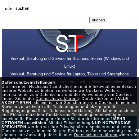
oder
suchen
Verkauf, Beratung und Service für Business Server (Windows und
Linux)
Verkauf, Beratung und Service für Laptop, Tablet und Smartphone
Erstellung und Webhosting von Internetseiten, Werbematerialien und
Datenschutzeinstellungen
Um Ihnen ein Höchstmaß an Sicherheit und Effektivität beim Besuch
SEO
unserer Website zu bieten, verwenden wir Cookies. Weitere
Informationen zum Datenschutz und der Verwendung von Cookies
finden Sie in der
Datenschutzerklärung
. Durch klicken auf
ALLE
AKZEPTIEREN
, stimme ich der Speicherung von Cookies in meinem
Browser zu, aktiviere alle Technologien und akzeptiere die
Regelungen gemäß der Datenschutzerklärung. Sie können auch nur f
den Einsatz einzelner Cookies und Technologien einwilligen.
Individuelle Einstellungen können Sie durch klicken auf
MEHR
Datenschutz •
Impressum
OPTIONEN auswählen
. Mit der Entscheidung
NUR NOTWENDIGE
SPEICHERN
werden wir Ihre Privatsphäre respektieren und keine
Cookies setzen, die nicht für den Betrieb der Seite notwendig sind. S
© by Server-Team
können Ihre Auswahl jederzeit unter
Datenschutzerklärung
widerrufe