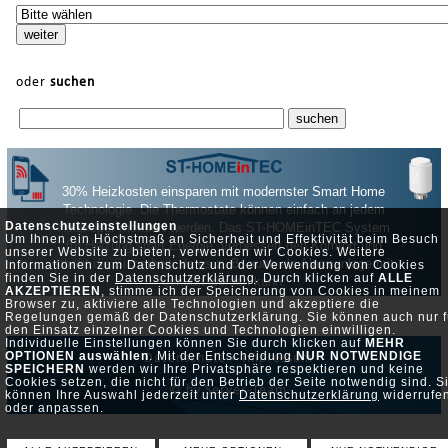
oder
suchen
30% Heizkosten einsparen mit modernster Smart Home
Technologie. Die Thermostate können einfach an jedem
Datenschutzeinstellungen
Heizköper montiert werden. Das ST-HOMEinTEC System
Um Ihnen ein Höchstmaß an Sicherheit und Effektivität beim Besuch
für Heizung spart Energie, verbessert den Komfort und
unserer Website zu bieten, verwenden wir Cookies. Weitere
erhöht die Sicherheit, da es z. B. auch als Alarmanlage mit
Informationen zum Datenschutz und der Verwendung von Cookies
finden Sie in der
Datenschutzerklärung
. Durch klicken auf
ALLE
genutzt werden kann.
AKZEPTIEREN
, stimme ich der Speicherung von Cookies in meinem
Browser zu, aktiviere alle Technologien und akzeptiere die
Regelungen gemäß der Datenschutzerklärung. Sie können auch nur f
den Einsatz einzelner Cookies und Technologien einwilligen.
Individuelle Einstellungen können Sie durch klicken auf
MEHR
OPTIONEN auswählen
. Mit der Entscheidung
NUR NOTWENDIGE
Datenschutz •
Impressum
SPEICHERN
werden wir Ihre Privatsphäre respektieren und keine
Cookies setzen, die nicht für den Betrieb der Seite notwendig sind. S
© by Server-Team
können Ihre Auswahl jederzeit unter
Datenschutzerklärung
widerrufe
oder anpassen.