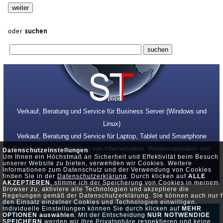
oder
suchen
Verkauf, Beratung und Service für Business Server (Windows und
Linux)
Verkauf, Beratung und Service für Laptop, Tablet und Smartphone
Erstellung und Webhosting von Internetseiten, Werbematerialien und
Datenschutzeinstellungen
Um Ihnen ein Höchstmaß an Sicherheit und Effektivität beim Besuch
SEO
unserer Website zu bieten, verwenden wir Cookies. Weitere
Informationen zum Datenschutz und der Verwendung von Cookies
finden Sie in der
Datenschutzerklärung
. Durch klicken auf
ALLE
AKZEPTIEREN
, stimme ich der Speicherung von Cookies in meinem
Browser zu, aktiviere alle Technologien und akzeptiere die
Regelungen gemäß der Datenschutzerklärung. Sie können auch nur f
den Einsatz einzelner Cookies und Technologien einwilligen.
Individuelle Einstellungen können Sie durch klicken auf
MEHR
Datenschutz •
Impressum
OPTIONEN auswählen
. Mit der Entscheidung
NUR NOTWENDIGE
SPEICHERN
werden wir Ihre Privatsphäre respektieren und keine