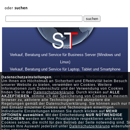
oder
suchen
Verkauf, Beratung und Service für Business Server (Windows und
Linux)
Verkauf, Beratung und Service für Laptop, Tablet und Smartphone
Erstellung und Webhosting von Internetseiten, Werbematerialien und
Datenschutzeinstellungen
Um Ihnen ein Höchstmaß an Sicherheit und Effektivität beim Besuch
SEO
unserer Website zu bieten, verwenden wir Cookies. Weitere
Informationen zum Datenschutz und der Verwendung von Cookies
finden Sie in der
Datenschutzerklärung
. Durch klicken auf
ALLE
AKZEPTIEREN
, stimme ich der Speicherung von Cookies in meinem
Browser zu, aktiviere alle Technologien und akzeptiere die
Regelungen gemäß der Datenschutzerklärung. Sie können auch nur f
den Einsatz einzelner Cookies und Technologien einwilligen.
Individuelle Einstellungen können Sie durch klicken auf
MEHR
Datenschutz •
Impressum
OPTIONEN auswählen
. Mit der Entscheidung
NUR NOTWENDIGE
SPEICHERN
werden wir Ihre Privatsphäre respektieren und keine
Cookies setzen, die nicht für den Betrieb der Seite notwendig sind. S
© by Server-Team
können Ihre Auswahl jederzeit unter
Datenschutzerklärung
widerrufe