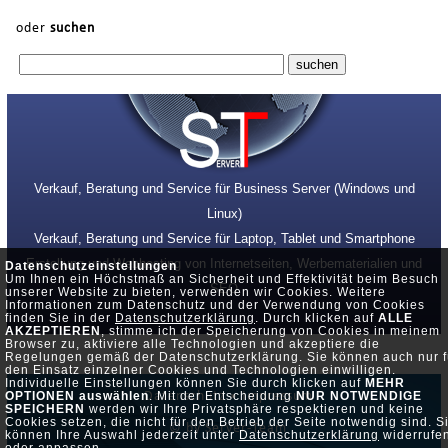
oder
suchen
Verkauf, Beratung und Service für Business Server (Windows und
Linux)
Verkauf, Beratung und Service für Laptop, Tablet und Smartphone
Erstellung und Webhosting von Internetseiten, Werbematerialien und
Datenschutzeinstellungen
Um Ihnen ein Höchstmaß an Sicherheit und Effektivität beim Besuch
SEO
unserer Website zu bieten, verwenden wir Cookies. Weitere
Informationen zum Datenschutz und der Verwendung von Cookies
finden Sie in der
Datenschutzerklärung
. Durch klicken auf
ALLE
AKZEPTIEREN
, stimme ich der Speicherung von Cookies in meinem
Browser zu, aktiviere alle Technologien und akzeptiere die
Regelungen gemäß der Datenschutzerklärung. Sie können auch nur f
den Einsatz einzelner Cookies und Technologien einwilligen.
Individuelle Einstellungen können Sie durch klicken auf
MEHR
Datenschutz •
Impressum
OPTIONEN auswählen
. Mit der Entscheidung
NUR NOTWENDIGE
SPEICHERN
werden wir Ihre Privatsphäre respektieren und keine
Cookies setzen, die nicht für den Betrieb der Seite notwendig sind. S
© by Server-Team
können Ihre Auswahl jederzeit unter
Datenschutzerklärung
widerrufe