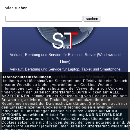
oder
suchen
Verkauf, Beratung und Service für Business Server (Windows und
Linux)
Verkauf, Beratung und Service für Laptop, Tablet und Smartphone
Erstellung und Webhosting von Internetseiten, Werbematerialien und
Datenschutzeinstellungen
Um Ihnen ein Höchstmaß an Sicherheit und Effektivität beim Besuch
SEO
unserer Website zu bieten, verwenden wir Cookies. Weitere
Informationen zum Datenschutz und der Verwendung von Cookies
finden Sie in der
Datenschutzerklärung
. Durch klicken auf
ALLE
AKZEPTIEREN
, stimme ich der Speicherung von Cookies in meinem
Browser zu, aktiviere alle Technologien und akzeptiere die
Regelungen gemäß der Datenschutzerklärung. Sie können auch nur f
den Einsatz einzelner Cookies und Technologien einwilligen.
Individuelle Einstellungen können Sie durch klicken auf
MEHR
Datenschutz •
Impressum
OPTIONEN auswählen
. Mit der Entscheidung
NUR NOTWENDIGE
SPEICHERN
werden wir Ihre Privatsphäre respektieren und keine
Cookies setzen, die nicht für den Betrieb der Seite notwendig sind. S
© by Server-Team
können Ihre Auswahl jederzeit unter
Datenschutzerklärung
widerrufe