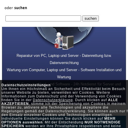
oder
suchen
Reparatur von PC, Laptop und Server - Datenrettung bzw.
Datenvernichtung
Wartung von Computer, Laptop und Server - Software Installation und
Wartung
Verkauf Computer Hard- und Software - 24h Notdienst für Server und
Datenschutzeinstellungen
Um Ihnen ein Höchstmaß an Sicherheit und Effektivität beim Besuch
PC
unserer Website zu bieten, verwenden wir Cookies. Weitere
Informationen zum Datenschutz und der Verwendung von Cookies
finden Sie in der
Datenschutzerklärung
. Durch klicken auf
ALLE
AKZEPTIEREN
, stimme ich der Speicherung von Cookies in meinem
Browser zu, aktiviere alle Technologien und akzeptiere die
Regelungen gemäß der Datenschutzerklärung. Sie können auch nur f
den Einsatz einzelner Cookies und Technologien einwilligen.
Individuelle Einstellungen können Sie durch klicken auf
MEHR
Datenschutz •
Impressum
OPTIONEN auswählen
. Mit der Entscheidung
NUR NOTWENDIGE
SPEICHERN
werden wir Ihre Privatsphäre respektieren und keine