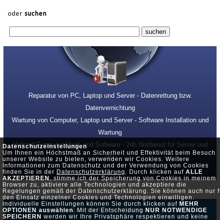
oder
suchen
Reparatur von PC, Laptop und Server - Datenrettung bzw.
Datenvernichtung
Wartung von Computer, Laptop und Server - Software Installation und
Wartung
Verkauf Computer Hard- und Software - 24h Notdienst für Server und
Datenschutzeinstellungen
Um Ihnen ein Höchstmaß an Sicherheit und Effektivität beim Besuch
PC
unserer Website zu bieten, verwenden wir Cookies. Weitere
Informationen zum Datenschutz und der Verwendung von Cookies
finden Sie in der
Datenschutzerklärung
. Durch klicken auf
ALLE
AKZEPTIEREN
, stimme ich der Speicherung von Cookies in meinem
Browser zu, aktiviere alle Technologien und akzeptiere die
Regelungen gemäß der Datenschutzerklärung. Sie können auch nur f
den Einsatz einzelner Cookies und Technologien einwilligen.
Individuelle Einstellungen können Sie durch klicken auf
MEHR
Datenschutz •
Impressum
OPTIONEN auswählen
. Mit der Entscheidung
NUR NOTWENDIGE
SPEICHERN
werden wir Ihre Privatsphäre respektieren und keine