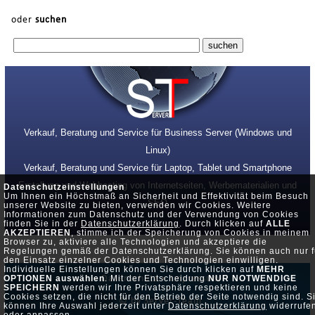
oder
suchen
Verkauf, Beratung und Service für Business Server (Windows und
Linux)
Verkauf, Beratung und Service für Laptop, Tablet und Smartphone
Erstellung und Webhosting von Internetseiten, Werbematerialien und
Datenschutzeinstellungen
Um Ihnen ein Höchstmaß an Sicherheit und Effektivität beim Besuch
SEO
unserer Website zu bieten, verwenden wir Cookies. Weitere
Informationen zum Datenschutz und der Verwendung von Cookies
finden Sie in der
Datenschutzerklärung
. Durch klicken auf
ALLE
AKZEPTIEREN
, stimme ich der Speicherung von Cookies in meinem
Browser zu, aktiviere alle Technologien und akzeptiere die
Regelungen gemäß der Datenschutzerklärung. Sie können auch nur f
den Einsatz einzelner Cookies und Technologien einwilligen.
Individuelle Einstellungen können Sie durch klicken auf
MEHR
Datenschutz •
Impressum
OPTIONEN auswählen
. Mit der Entscheidung
NUR NOTWENDIGE
SPEICHERN
werden wir Ihre Privatsphäre respektieren und keine
Cookies setzen, die nicht für den Betrieb der Seite notwendig sind. S
© by Server-Team
können Ihre Auswahl jederzeit unter
Datenschutzerklärung
widerrufe