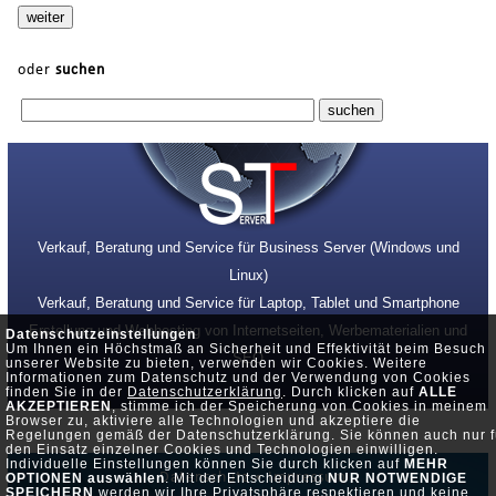
oder
suchen
Verkauf, Beratung und Service für Business Server (Windows und
Linux)
Verkauf, Beratung und Service für Laptop, Tablet und Smartphone
Erstellung und Webhosting von Internetseiten, Werbematerialien und
Datenschutzeinstellungen
Um Ihnen ein Höchstmaß an Sicherheit und Effektivität beim Besuch
SEO
unserer Website zu bieten, verwenden wir Cookies. Weitere
Informationen zum Datenschutz und der Verwendung von Cookies
finden Sie in der
Datenschutzerklärung
. Durch klicken auf
ALLE
AKZEPTIEREN
, stimme ich der Speicherung von Cookies in meinem
Browser zu, aktiviere alle Technologien und akzeptiere die
Regelungen gemäß der Datenschutzerklärung. Sie können auch nur f
den Einsatz einzelner Cookies und Technologien einwilligen.
Individuelle Einstellungen können Sie durch klicken auf
MEHR
Datenschutz •
Impressum
OPTIONEN auswählen
. Mit der Entscheidung
NUR NOTWENDIGE
SPEICHERN
werden wir Ihre Privatsphäre respektieren und keine