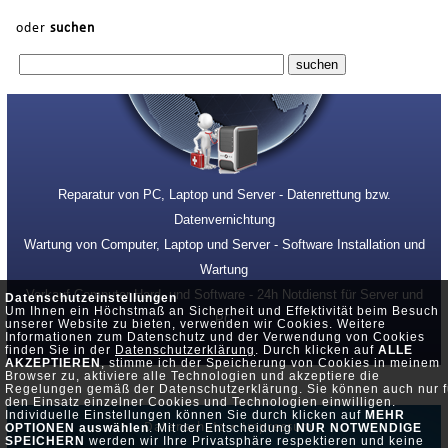
oder
suchen
Reparatur von PC, Laptop und Server - Datenrettung bzw.
Datenvernichtung
Wartung von Computer, Laptop und Server - Software Installation und
Wartung
Verkauf Computer Hard- und Software - 24h Notdienst für Server und
Datenschutzeinstellungen
Um Ihnen ein Höchstmaß an Sicherheit und Effektivität beim Besuch
PC
unserer Website zu bieten, verwenden wir Cookies. Weitere
Informationen zum Datenschutz und der Verwendung von Cookies
finden Sie in der
Datenschutzerklärung
. Durch klicken auf
ALLE
AKZEPTIEREN
, stimme ich der Speicherung von Cookies in meinem
Browser zu, aktiviere alle Technologien und akzeptiere die
Regelungen gemäß der Datenschutzerklärung. Sie können auch nur f
den Einsatz einzelner Cookies und Technologien einwilligen.
Individuelle Einstellungen können Sie durch klicken auf
MEHR
Datenschutz •
Impressum
OPTIONEN auswählen
. Mit der Entscheidung
NUR NOTWENDIGE
SPEICHERN
werden wir Ihre Privatsphäre respektieren und keine