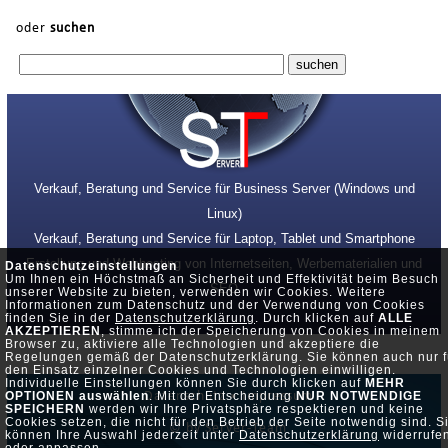
oder
suchen
Verkauf, Beratung und Service für Business Server (Windows und
Linux)
Verkauf, Beratung und Service für Laptop, Tablet und Smartphone
Erstellung und Webhosting von Internetseiten, Werbematerialien und
Datenschutzeinstellungen
Um Ihnen ein Höchstmaß an Sicherheit und Effektivität beim Besuch
SEO
unserer Website zu bieten, verwenden wir Cookies. Weitere
Informationen zum Datenschutz und der Verwendung von Cookies
finden Sie in der
Datenschutzerklärung
. Durch klicken auf
ALLE
AKZEPTIEREN
, stimme ich der Speicherung von Cookies in meinem
Browser zu, aktiviere alle Technologien und akzeptiere die
Regelungen gemäß der Datenschutzerklärung. Sie können auch nur f
den Einsatz einzelner Cookies und Technologien einwilligen.
Individuelle Einstellungen können Sie durch klicken auf
MEHR
Datenschutz •
Impressum
OPTIONEN auswählen
. Mit der Entscheidung
NUR NOTWENDIGE
SPEICHERN
werden wir Ihre Privatsphäre respektieren und keine
Cookies setzen, die nicht für den Betrieb der Seite notwendig sind. S
© by Server-Team
können Ihre Auswahl jederzeit unter
Datenschutzerklärung
widerrufe