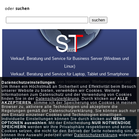
oder
suchen
Verkauf, Beratung und Service für Business Server (Windows und
Linux)
Verkauf, Beratung und Service für Laptop, Tablet und Smartphone
Erstellung und Webhosting von Internetseiten, Werbematerialien und
Datenschutzeinstellungen
Um Ihnen ein Höchstmaß an Sicherheit und Effektivität beim Besuch
SEO
unserer Website zu bieten, verwenden wir Cookies. Weitere
Informationen zum Datenschutz und der Verwendung von Cookies
finden Sie in der
Datenschutzerklärung
. Durch klicken auf
ALLE
AKZEPTIEREN
, stimme ich der Speicherung von Cookies in meinem
Browser zu, aktiviere alle Technologien und akzeptiere die
Regelungen gemäß der Datenschutzerklärung. Sie können auch nur f
den Einsatz einzelner Cookies und Technologien einwilligen.
Individuelle Einstellungen können Sie durch klicken auf
MEHR
Datenschutz •
Impressum
OPTIONEN auswählen
. Mit der Entscheidung
NUR NOTWENDIGE
SPEICHERN
werden wir Ihre Privatsphäre respektieren und keine
Cookies setzen, die nicht für den Betrieb der Seite notwendig sind. S
© by Server-Team
können Ihre Auswahl jederzeit unter
Datenschutzerklärung
widerrufe