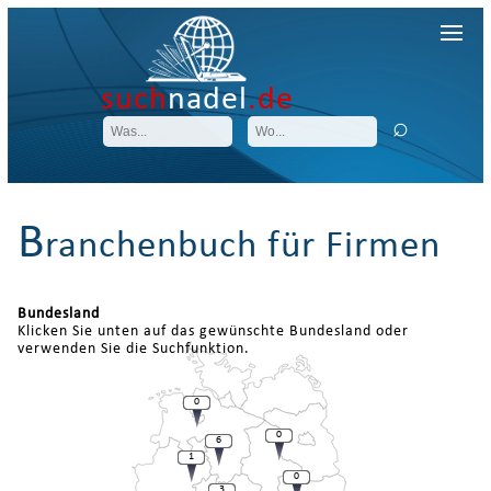
such
nadel
.de
B
ranchenbuch für Firmen
Bundesland
Klicken Sie unten auf das gewünschte Bundesland oder
verwenden Sie die Suchfunktion.
0
0
6
1
0
3