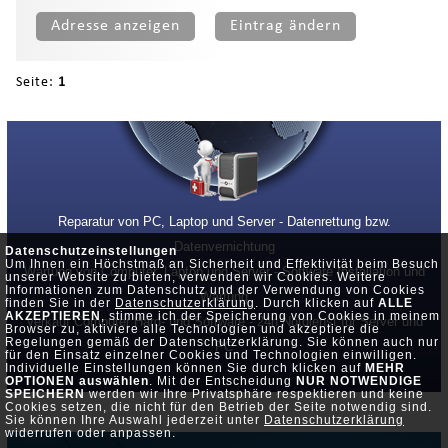
Adresse anzeigen
Eintrag ändern
Seite:
1
Reparatur von PC, Laptop und Server - Datenrettung bzw.
Datenvernichtung
Datenschutzeinstellungen
Um Ihnen ein Höchstmaß an Sicherheit und Effektivität beim Besuch
Wartung von Computer, Laptop und Server - Software Installation und
unserer Website zu bieten, verwenden wir Cookies. Weitere
Informationen zum Datenschutz und der Verwendung von Cookies
Wartung
finden Sie in der
Datenschutzerklärung
. Durch klicken auf
ALLE
AKZEPTIEREN
, stimme ich der Speicherung von Cookies in meinem
Verkauf Computer Hard- und Software - 24h Notdienst für Server und
Browser zu, aktiviere alle Technologien und akzeptiere die
Regelungen gemäß der Datenschutzerklärung. Sie können auch nur
PC
für den Einsatz einzelner Cookies und Technologien einwilligen.
Individuelle Einstellungen können Sie durch klicken auf
MEHR
OPTIONEN auswählen
. Mit der Entscheidung
NUR NOTWENDIGE
SPEICHERN
werden wir Ihre Privatsphäre respektieren und keine
Cookies setzen, die nicht für den Betrieb der Seite notwendig sind.
Sie können Ihre Auswahl jederzeit unter
Datenschutzerklärung
widerrufen oder anpassen.