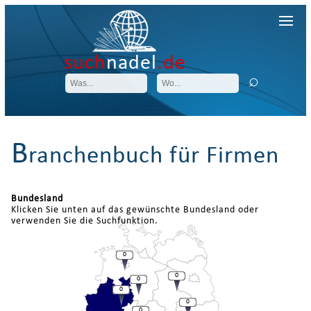
such
nadel
.de
B
ranchenbuch für Firmen
Bundesland
Klicken Sie unten auf das gewünschte Bundesland oder
verwenden Sie die Suchfunktion.
0
0
0
0
0
0