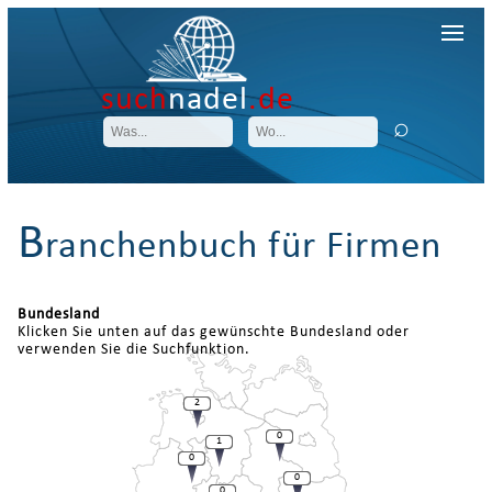
such
nadel
.de
B
ranchenbuch für Firmen
Bundesland
Klicken Sie unten auf das gewünschte Bundesland oder
verwenden Sie die Suchfunktion.
2
0
1
0
0
0