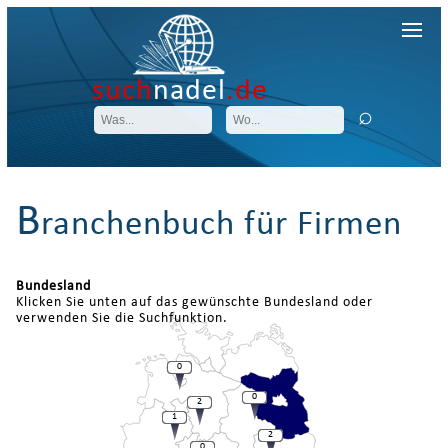
such
nadel
.de
B
ranchenbuch für Firmen
Bundesland
Klicken Sie unten auf das gewünschte Bundesland oder
verwenden Sie die Suchfunktion.
0
0
2
1
2
0