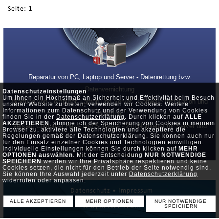
Seite:
1
Reparatur von PC, Laptop und Server - Datenrettung bzw.
Datenvernichtung
Datenschutzeinstellungen
Um Ihnen ein Höchstmaß an Sicherheit und Effektivität beim Besuch
Wartung von Computer, Laptop und Server - Software Installation und
unserer Website zu bieten, verwenden wir Cookies. Weitere
Informationen zum Datenschutz und der Verwendung von Cookies
Wartung
finden Sie in der
Datenschutzerklärung
. Durch klicken auf
ALLE
AKZEPTIEREN
, stimme ich der Speicherung von Cookies in meinem
Verkauf Computer Hard- und Software - 24h Notdienst für Server und
Browser zu, aktiviere alle Technologien und akzeptiere die
Regelungen gemäß der Datenschutzerklärung. Sie können auch nur
PC
für den Einsatz einzelner Cookies und Technologien einwilligen.
Individuelle Einstellungen können Sie durch klicken auf
MEHR
OPTIONEN auswählen
. Mit der Entscheidung
NUR NOTWENDIGE
SPEICHERN
werden wir Ihre Privatsphäre respektieren und keine
Cookies setzen, die nicht für den Betrieb der Seite notwendig sind.
Sie können Ihre Auswahl jederzeit unter
Datenschutzerklärung
widerrufen oder anpassen.
Datenschutz •
Impressum
ALLE AKZEPTIEREN
MEHR OPTIONEN
NUR NOTWENDIGE
© by Server-Team
SPEICHERN