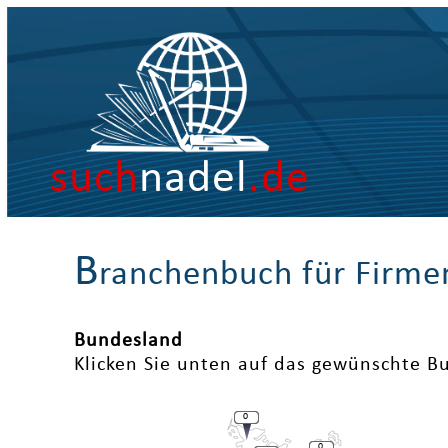
such
nadel
.de
B
ranchenbuch für Firme
Bundesland
Klicken Sie unten auf das gewünschte B
0
0