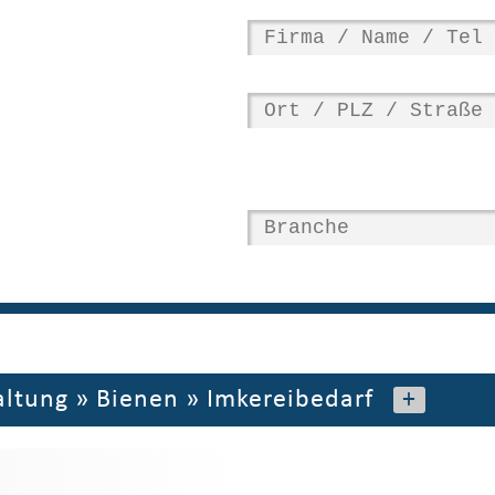
altung
»
Bienen
»
Imkereibedarf
+