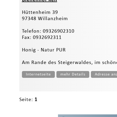
Hüttenheim 39
97348 Willanzheim
Telefon: 09326902310
Fax: 0932692311
Honig - Natur PUR
Am Rande des Steigerwaldes, im schöne
Internetseite
mehr Details
Adresse an
Seite:
1