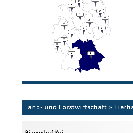
0
0
0
1
0
0
0
0
0
0
0
0
0
1
Land- und Forstwirtschaft
»
Tierh
Bienenhof Keil