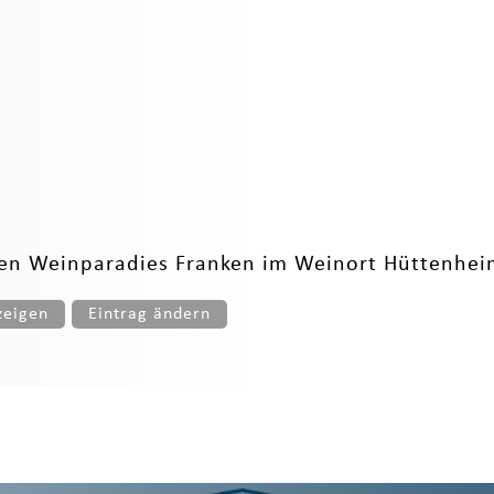
n Weinparadies Franken im Weinort Hüttenheim 
zeigen
Eintrag ändern