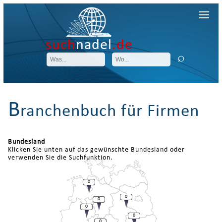
such
nadel
.de
B
ranchenbuch für Firmen
Bundesland
Klicken Sie unten auf das gewünschte Bundesland oder
verwenden Sie die Suchfunktion.
0
0
0
0
0
0