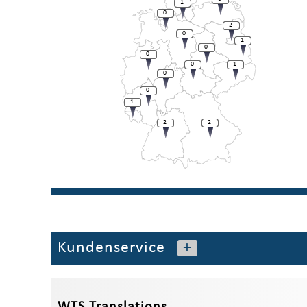
1
0
2
0
1
0
0
0
1
0
0
1
2
2
Kundenservice
+
WTS Translations