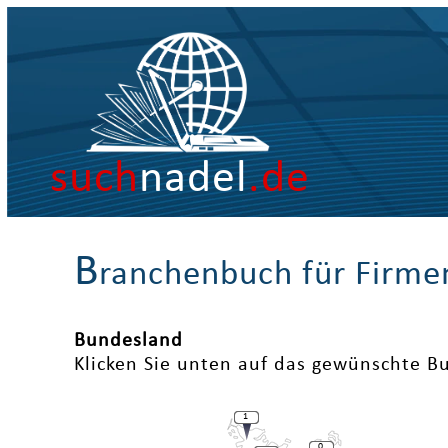
such
nadel
.de
B
ranchenbuch für Firme
Bundesland
Klicken Sie unten auf das gewünschte B
1
0