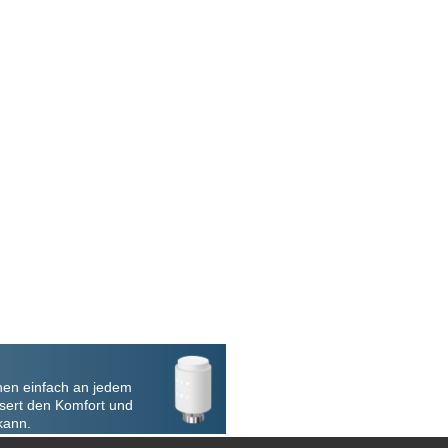
nen einfach an jedem
sert den Komfort und
kann.