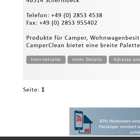
46514 Schermbeck
Telefon: +49 (0) 2853 4538
Fax: +49 (0) 2853 955402
Produkte für Camper, Wohnwagenbesitz
CamperClean bietet eine breite Palett
Internetseite
mehr Details
Adresse an
Seite:
1
30% Heizkosten eins
Heizköper montiert 
erhö