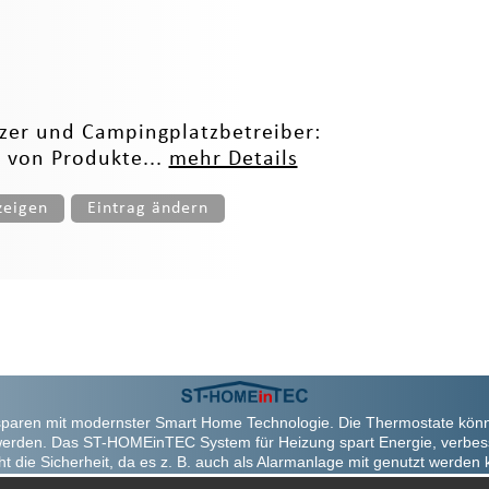
er und Campingplatzbetreiber:
e von Produkte...
mehr Details
zeigen
Eintrag ändern
paren mit modernster Smart Home Technologie. Die Thermostate kön
werden. Das ST-HOMEinTEC System für Heizung spart Energie, verbes
ht die Sicherheit, da es z. B. auch als Alarmanlage mit genutzt werden 