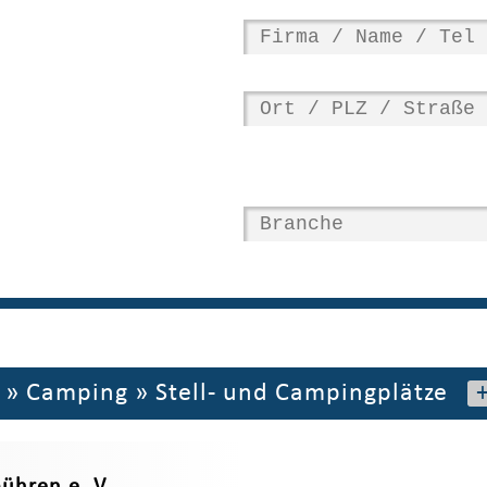
»
Camping
»
Stell- und Campingplätze
ühren e. V.