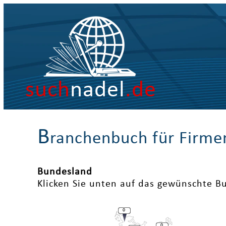
such
nadel
.de
B
ranchenbuch für Firme
Bundesland
Klicken Sie unten auf das gewünschte B
0
0