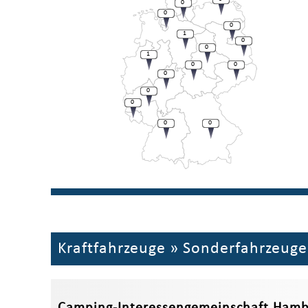
0
0
0
1
0
0
1
0
0
0
0
0
0
0
Kraftfahrzeuge
»
Sonderfahrzeuge
Camping-Interessengemeinschaft Hamb