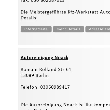
Fax: 030 802087019
Die Meistergeführte Kfz-Werkstatt Autog
Details
Internetseite
mehr Details
Adresse an
Autoreinigung Noack
Romain Rolland Str 61
13089 Berlin
Telefon: 03060989417
Die Autoreinigung Noack ist Ihr kompet