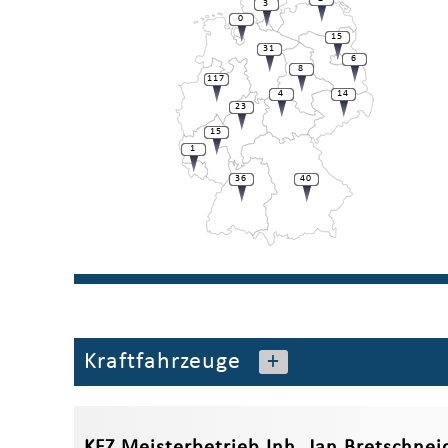
3
0
15
31
6
8
117
4
14
23
15
1
36
40
Kraftfahrzeuge
+
KFZ Meisterbetrieb Inh. Jan Bretschnei