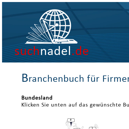
such
nadel
.de
B
ranchenbuch für Firme
Bundesland
Klicken Sie unten auf das gewünschte B
9
2