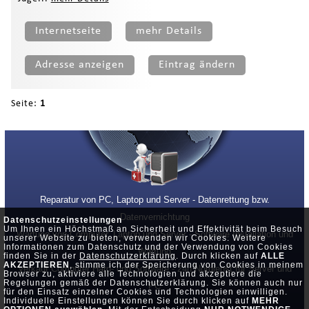
Internetseite
mehr Details
Adresse anzeigen
Eintrag ändern
Seite:
1
Reparatur von PC, Laptop und Server - Datenrettung bzw.
Datenvernichtung
Datenschutzeinstellungen
Um Ihnen ein Höchstmaß an Sicherheit und Effektivität beim Besuch
Wartung von Computer, Laptop und Server - Software Installation und
unserer Website zu bieten, verwenden wir Cookies. Weitere
Informationen zum Datenschutz und der Verwendung von Cookies
Wartung
finden Sie in der
Datenschutzerklärung
. Durch klicken auf
ALLE
AKZEPTIEREN
, stimme ich der Speicherung von Cookies in meinem
Verkauf Computer Hard- und Software - 24h Notdienst für Server und
Browser zu, aktiviere alle Technologien und akzeptiere die
Regelungen gemäß der Datenschutzerklärung. Sie können auch nur
PC
für den Einsatz einzelner Cookies und Technologien einwilligen.
Individuelle Einstellungen können Sie durch klicken auf
MEHR