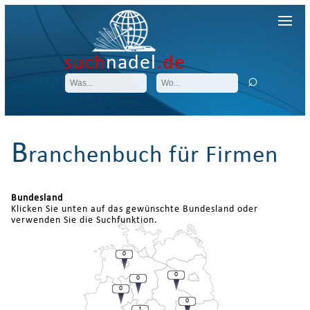
such
nadel
.de
B
ranchenbuch für Firmen
Bundesland
Klicken Sie unten auf das gewünschte Bundesland oder
verwenden Sie die Suchfunktion.
0
0
0
0
0
1