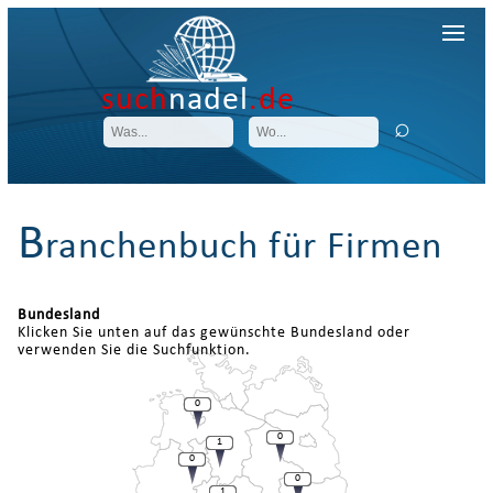
such
nadel
.de
B
ranchenbuch für Firmen
Bundesland
Klicken Sie unten auf das gewünschte Bundesland oder
verwenden Sie die Suchfunktion.
0
0
1
0
0
1