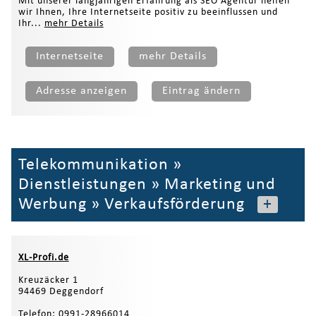
Mit unserer langjährigen Erfahrung als SEO Agentur helfen
wir Ihnen, Ihre Internetseite positiv zu beeinflussen und
Ihr...
mehr Details
Internetseite
mehr Details
Adresse anzeigen
Eintrag ändern
Telekommunikation
»
Dienstleistungen
»
Marketing und
Werbung
»
Verkaufsförderung
+
XL-Profi.de
Kreuzäcker 1
94469 Deggendorf
Telefon: 0991-28966014