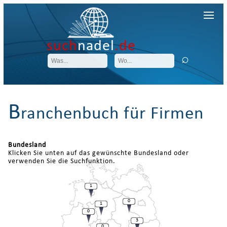
such
nadel
.de
B
ranchenbuch für Firmen
Bundesland
Klicken Sie unten auf das gewünschte Bundesland oder
verwenden Sie die Suchfunktion.
1
0
1
0
3
0