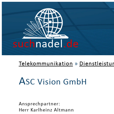
such
nadel
.de
Telekommunikation
»
Dienstleistu
A
SC Vision GmbH
Ansprechpartner:
Herr Karlheinz Altmann