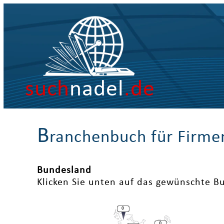
such
nadel
.de
B
ranchenbuch für Firme
Bundesland
Klicken Sie unten auf das gewünschte B
0
0