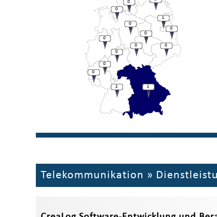
0
0
1
0
0
0
0
0
0
0
0
0
2
1
Telekommunikation
»
Dienstleist
CreaLog Software-Entwicklung und Be