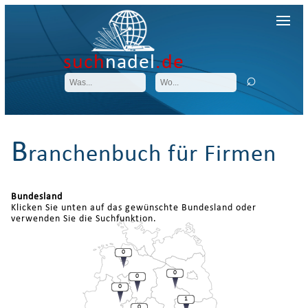
such
nadel
.de
B
ranchenbuch für Firmen
Bundesland
Klicken Sie unten auf das gewünschte Bundesland oder
verwenden Sie die Suchfunktion.
0
0
0
0
1
0