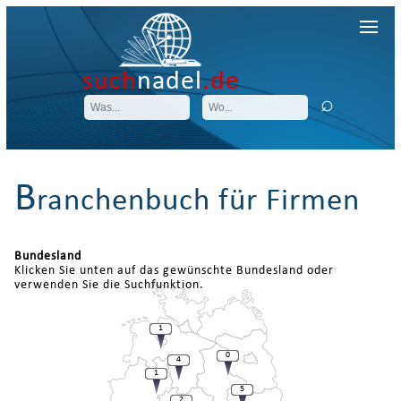
such
nadel
.de
B
ranchenbuch für Firmen
Bundesland
Klicken Sie unten auf das gewünschte Bundesland oder
verwenden Sie die Suchfunktion.
1
0
4
1
5
2