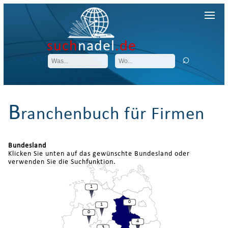
such
nadel
.de
B
ranchenbuch für Firmen
Bundesland
Klicken Sie unten auf das gewünschte Bundesland oder
verwenden Sie die Suchfunktion.
1
0
1
0
4
3