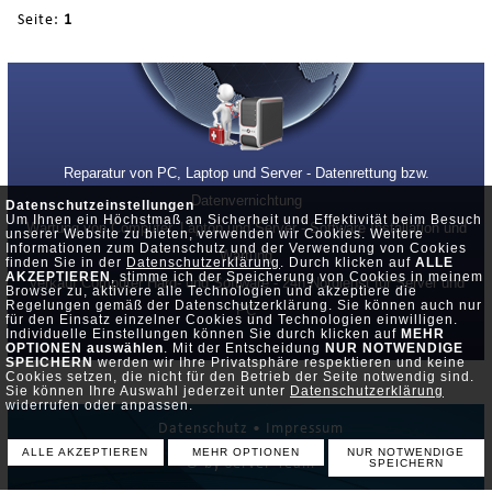
Seite:
1
Reparatur von PC, Laptop und Server - Datenrettung bzw.
Datenvernichtung
Datenschutzeinstellungen
Um Ihnen ein Höchstmaß an Sicherheit und Effektivität beim Besuch
Wartung von Computer, Laptop und Server - Software Installation und
unserer Website zu bieten, verwenden wir Cookies. Weitere
Informationen zum Datenschutz und der Verwendung von Cookies
Wartung
finden Sie in der
Datenschutzerklärung
. Durch klicken auf
ALLE
AKZEPTIEREN
, stimme ich der Speicherung von Cookies in meinem
Verkauf Computer Hard- und Software - 24h Notdienst für Server und
Browser zu, aktiviere alle Technologien und akzeptiere die
Regelungen gemäß der Datenschutzerklärung. Sie können auch nur
PC
für den Einsatz einzelner Cookies und Technologien einwilligen.
Individuelle Einstellungen können Sie durch klicken auf
MEHR
OPTIONEN auswählen
. Mit der Entscheidung
NUR NOTWENDIGE
SPEICHERN
werden wir Ihre Privatsphäre respektieren und keine
Cookies setzen, die nicht für den Betrieb der Seite notwendig sind.
Sie können Ihre Auswahl jederzeit unter
Datenschutzerklärung
widerrufen oder anpassen.
Datenschutz •
Impressum
ALLE AKZEPTIEREN
MEHR OPTIONEN
NUR NOTWENDIGE
© by Server-Team
SPEICHERN