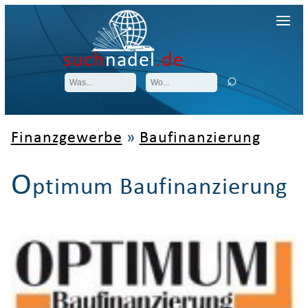
such
nadel
.de
Finanzgewerbe
»
Baufinanzierung
O
ptimum Baufinanzierung