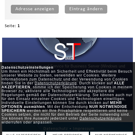
Adresse anzeigen
Eintrag ändern
Seite:
1
Verkauf, Beratung und Service für Business Server (Windows und
Datenschutzeinstellungen
Um Ihnen ein Höchstmaß an Sicherheit und Effektivität beim Besuch
Linux)
unserer Website zu bieten, verwenden wir Cookies. Weitere
Informationen zum Datenschutz und der Verwendung von Cookies
Verkauf, Beratung und Service für Laptop, Tablet und Smartphone
finden Sie in der
Datenschutzerklärung
. Durch klicken auf
ALLE
AKZEPTIEREN
, stimme ich der Speicherung von Cookies in meinem
Erstellung und Webhosting von Internetseiten, Werbematerialien und
Browser zu, aktiviere alle Technologien und akzeptiere die
Regelungen gemäß der Datenschutzerklärung. Sie können auch nur
SEO
für den Einsatz einzelner Cookies und Technologien einwilligen.
Individuelle Einstellungen können Sie durch klicken auf
MEHR
OPTIONEN auswählen
. Mit der Entscheidung
NUR NOTWENDIGE
SPEICHERN
werden wir Ihre Privatsphäre respektieren und keine
Cookies setzen, die nicht für den Betrieb der Seite notwendig sind.
Sie können Ihre Auswahl jederzeit unter
Datenschutzerklärung
widerrufen oder anpassen.
Datenschutz •
Impressum