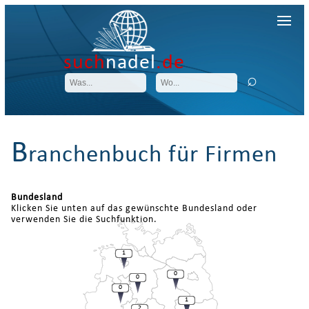
such
nadel
.de
B
ranchenbuch für Firmen
Bundesland
Klicken Sie unten auf das gewünschte Bundesland oder
verwenden Sie die Suchfunktion.
1
0
0
0
1
2